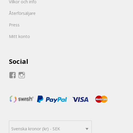
Vilkor och info
Återförsäljare
Press
Mitt konto
Social
Visa
Visa
Sottcays
Sottcays
profil
profil
på
på
Facebook
Instagram
Svenska kronor (kr) - SEK