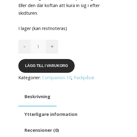
Eller den där koftan att kura in sig i efter
skidturen.
I lager (kan restnoteras)
Companion
-
+
10
Dark
Shadow
LÄGG TILL I VARUKORG
mängd
Kategorier:
Companion 10
,
Packpåsar
Beskrivning
Ytterligare information
Recensioner (0)