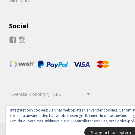
Mitt konto
Social
Visa
Visa
Sottcays
Sottcays
profil
profil
på
på
Facebook
Instagram
Svenska kronor (kr) - SEK
Integritet och cookies: Den här webbplatsen använder cookies. Genom a
fortsätta använda den här webbplatsen godkänner du deras användning
Om du vill veta mer, inklusive hur du kontrollerar cookies, se:
Cookie-poli